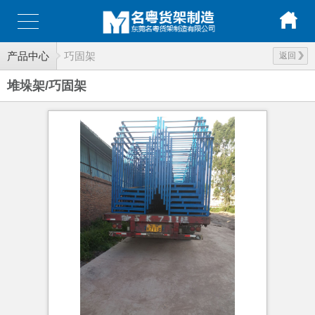
产品中心
巧固架
返回
堆垛架/巧固架