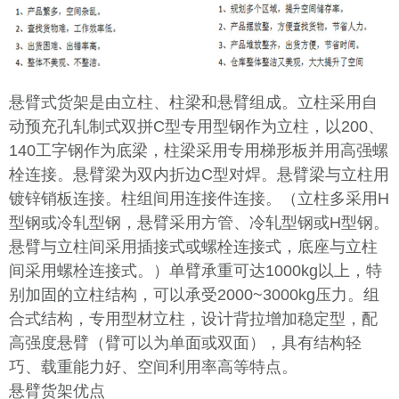
悬臂式货架是由立柱、柱梁和悬臂组成。立柱采用自
动预充孔轧制式双拼C型专用型钢作为立柱，以200、
140工字钢作为底梁，柱梁采用专用梯形板并用高强螺
栓连接。悬臂梁为双内折边C型对焊。悬臂梁与立柱用
镀锌销板连接。柱组间用连接件连接。（立柱多采用H
型钢或冷轧型钢，悬臂采用方管、冷轧型钢或H型钢。
悬臂与立柱间采用插接式或螺栓连接式，底座与立柱
间采用螺栓连接式。）单臂承重可达1000kg以上，特
别加固的立柱结构，可以承受2000~3000kg压力。组
合式结构，专用型材立柱，设计背拉增加稳定型，配
高强度悬臂（臂可以为单面或双面），具有结构轻
巧、载重能力好、空间利用率高等特点。
悬臂货架优点